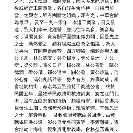
之地，民多漁魚，幾經變亂，國人多來此隱居，嗣
後或經營工商事業，各自謀生會均持「自掃門前
雪」之觀念，鮮有團體之組織，即有之，中華會館
為最早 。及至一九一零年，本港工商業，日見發
達，邑人相率來此經營，並比往年為多。鄉音無
改，隔閡良多，實有關乎團體組織力弱，因是先進
之士，慼然憂之，廼有組織五邑會之倡議 ，為人
所嘉尚，其間奔走經營，四方聯絡，端賴創辦人趙
公子常，林公德安，吳公暢享，黃公泉洲，方公
衍，梁公龍，陳公日昇，楊公來，林公善勤，陳公
德潤，歐公儂，鍾公達生，關公發，黃公煥堂，何
公心如，馮公良諸君等，努力有方，終底於成，租
會址於柏街，命名為五邑維持工商總公會 。終於
民國五年，呈准華民政務司核准備案，旋在江門北
街，設有五邑歸僑招待所，頗獲時譽。嗣因香港海
員發生工潮，會務無形停頓，幾告解體。幸獲先進
之士，解囊輸助， 及收銀員黃聰由省回港，由黃
聰協同馮公懷，岑公良元各同寅等，率渡難關，遷
會址於上海街，復集資開辦義學。會務益形進展，