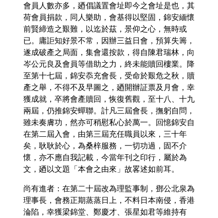
會員人數亦多，廼倡議置會址即今之會址是也，其
荷會員捐款，同人樂助，會基得以堅固，錦安緬懷
前賢締造之艱難，以迄於茲，景仰之心，無時或
已。庸詎知好景不常，因辦三益日會，預算失籌，
遂成破產之局面，集會還按款，得自陳君瑞林，向
岑公元良及會員等借助之力，終未能贖回樓業。降
至第十七屆，錦安忝充會長，受命於艱危之秋，贖
產之舉，不得不及早圖之，廼開辦証票及月會，幸
獲成就，卒將會產贖回，恢復舊觀，至十八、十九
兩屆，仍推錦安蟬聯。計凡三屆會長，撫躬自問，
雖未奏膚功，然亦可稍慰私心於萬一。回憶錦安自
在第二屆入會，由第三屆充任職員以來，三十年
矣，耿耿於心，為桑梓服務，一切功過，固不介
懷，亦不應自我記載，今當年刊之印行，屬於為
文，廼以文題「本會之由來」故畧述如前耳。
尚有進者：在第二十屆改為理監事制，鄧公北泉為
理事長，會務正期蒸蒸日上，不料日本南侵，香港
淪陷，幸獲梁錦堂、鄭慶才、張星如君等維持有