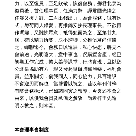
力，以至復員，至足欽敬，恢復會務，鄧君北泉為
復員後，首任理事長，任滿力辭，譚君國光繼之，
任滿又復力辭。二君出錢出力，為會服務，誠有足
式，辱荷同人錯愛，再推錦安接長理事長。不欲再
作馮婦，又難拂眾意，袛得勉而為之，至第廿九
屆，確以精力所關，决不蟬聯，公推伍君尚信繼
之，蟬聯迄今。會務日以進展，私心快慰，將見本
會前途，光明遠大，意中事也，况購置會產，經已
初期工作完成，擴大義學課堂，行將實現，且以鄧
公北泉協助有方，現又發起舉辦贈醫施藥，福利會
員。益形關切，倘我同人，同心協力，凡百建設，
不啻迎刃而解也，當馨香以祝之。茲以年刊付梓，
有關會務概況，已如諸同寅之報導，今畧述本會之
由來，以供我會員及邑僑之參攷，尚希梓里先進，
明以教之，則幸甚。
本會理事會制度