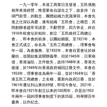
一九一零年，本港工商業日見發達，五邑僑胞
相率來港經營，惟需要各自謀生之下，故多持「自
掃門前雪」的觀念，團體組織力意識薄弱，本會先
進之仕深以為憂，遂有組織「五邑會」之構思，其
間創辦者趙常等諸君，不辭勞苦，四方奔走，終在
1916年租會址於柏街，創立「五邑維持工商總公
會」，即本會的前身，以團結鄉親。至1921年，本
會正式成立，命名為「五邑工商總會」，理事會每
年一屆，為會服務。至1932年，本會自置會址於砵
蘭街，並開始集資開辦義學。但於1945年，日軍南
侵，香港淪陷，文件散失，故待1948年末，香港光
復後，於1949年向香港政府補回註冊文件。本會在
1953年，理事會改為兩年一屆，並於1954年以「香
港五邑工商總會」之名稱，重新向政府註冊，並於
1961年遷址到山東街69號，即現今會址。2021年，
即本會自1921年創立以來的100周年，亦是自1953
年兩年一屆的理事會制度下的第35屆，特舉辦百年
慶典，以作紀念。