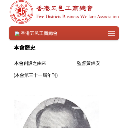
Toggle
香港五邑工商總會
本會歷史
本會創設之由來
監督黃錦安
(本會第三十一屆年刊)