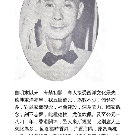
自明末以來，海禁初開，粵人接受西洋文化最先，
遠涉重洋亦早，我五邑僑民，為數不少，僑領亦
多，對於家鄉觀念，社會建設，深為著力。國家觀
念，刻不忘懷，此種德性，尤值欽佩。及至公元一
八四二年，香港開埠，邑人來斯經營，比別處人士
來此為多 。回溯當時香港，荒置海隅，原為漁樵