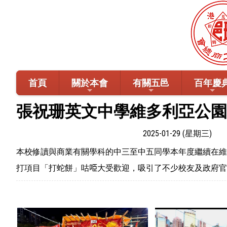
首頁
關於本會
有關五邑
百年慶
張祝珊英文中學維多利亞公園
2025-01-29 (星期三)
本校修讀與商業有關學科的中三至中五同學本年度繼續在維
打項目「打蛇餅」咕𠱸大受歡迎，吸引了不少校友及政府