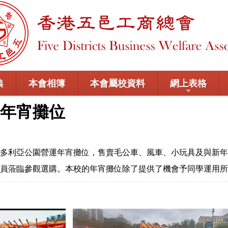
典
本會相簿
本會屬校資料
網上表格
年宵攤位
多利亞公園營運年宵攤位，售賣毛公車、風車、小玩具及與新年
官員蒞臨參觀選購。本校的年宵攤位除了提供了機會予同學運用