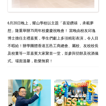
6月20日晚上，耀山學校以主題「喜迎鑽禧 ，承載夢
想」隆重舉辦75周年校慶慶祝晚會！ 當晚由校友邱逸
博士擔任主禮嘉賓，學生們獻上多項精彩表演，令人目
不暇給！辦學團體香港五邑工商總會、屬校、友校校長
及校董等一眾嘉賓大家聚首一堂，並參與切餅及祝酒儀
式。場面溫馨，歡樂無窮！